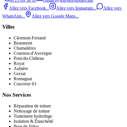
06 25 09 58 10
contact@toit-des-domes.site
Allez vers Facebook...
Allez vers Instagram...
Allez vers
WhatsApp...
Allez vers Google Maps...
Villes
Clermont-Ferrand
Beaumont
Chamalières
Cournon-d'Auvergne
Pont‑du‑Château
Royat
Aubière
Gerzat
Romagnat
Couvreur 63
Nos Services
Réparation de toiture
Nettoyage de toiture
Traitement hydrofuge
Isolation & Étanchéité
Pose de Velux