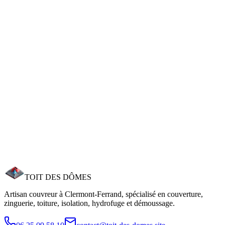
Lire le guide
Conseils
8 min
Choisir un couvreur à Clermont‑Ferrand
Les 5 critères essentiels pour choisir un couvreur fiable à
Clermont‑Ferrand : décennale, SIRET, adresse physique, devis
détaillé et délai de réflexion.
Lire le guide
Reparation
10 min
Réparation Toiture 63 : Prix 2026
Prix des réparations de toiture à Clermont‑Ferrand en 2026 : 150€ à
3 000€. Délais d'intervention 24-48h en urgence. Garantie
décennale. Estimation gratuite sous 24h.
TOIT DES
DÔMES
Lire le guide
Artisan couvreur à Clermont‑Ferrand, spécialisé en couverture,
zinguerie, toiture, isolation, hydrofuge et démoussage.