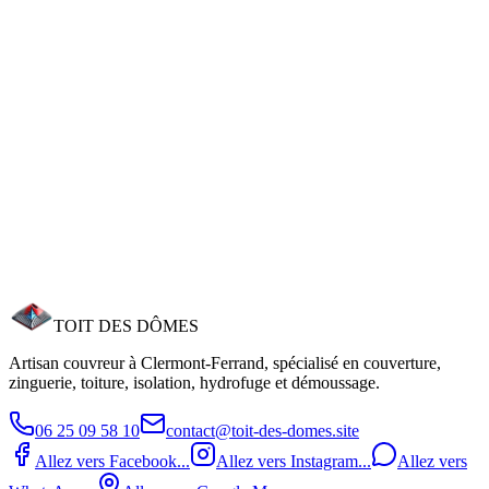
TOIT DES
DÔMES
06 25 09 58 10
contact@toit-des-domes.site
7 rue Barillot Veuve Coupelon, 63000 Clermont‑Ferrand
7j/7 - 24h/24
TOIT DES
DÔMES
Artisan couvreur à Clermont‑Ferrand, spécialisé en couverture,
zinguerie, toiture, isolation, hydrofuge et démoussage.
06 25 09 58 10
contact@toit-des-domes.site
Allez vers Facebook...
Allez vers Instagram...
Allez vers