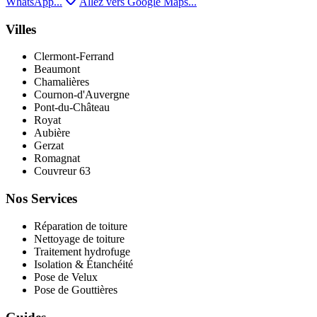
WhatsApp...
Allez vers Google Maps...
Villes
Clermont-Ferrand
Beaumont
Chamalières
Cournon-d'Auvergne
Pont‑du‑Château
Royat
Aubière
Gerzat
Romagnat
Couvreur 63
Nos Services
Réparation de toiture
Nettoyage de toiture
Traitement hydrofuge
Isolation & Étanchéité
Pose de Velux
Pose de Gouttières